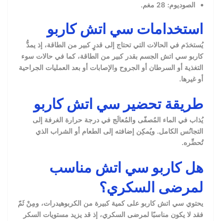
الصوديوم: 28 مغم.
استخدامات سي اتش كاربو
يُستخدَم في الحالات التي تحتاج إلى قدرٍ كبير من الطاقة، إذ يمدُّ
كاربو سي اتش الجسم بقدر كبير من الطاقة، كما في حالات سوء
التغذية أو السرطان أو الجروح والإصابات أو بعد العمليات الجراحية
أو غيرها.
طريقة تحضير سي اتش كاربو
يُذاب في الماء المُصفّى والمُعالَج في درجة حرارة الغرفة إلى
التجانُس الكامل. ويُمكِن إضافته إلى الطعام أو الشراب الذي
تُحضِّره.
هل كاربو سي اتش مناسب
لمرضى السكري؟
يحتوي سي اتش كاربو على كمية كبيرة من الكربوهيدرات، ومِنْ ثَمّ
فقد لا يكون مناسبًا لمرضى السكري، إذ قد يزيد مستويات السكر