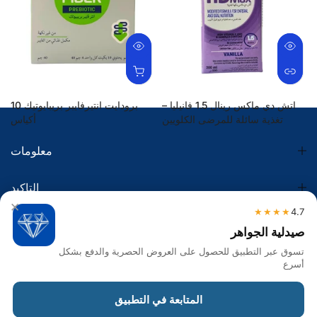
اتش دي ماكس رينال 1.5 فانيليا –
برودايت انتيرفايبر بريبايوتيك 10
تغذية سائلة للمرضى الكلويين
أكياس
34.50 SR
156.40 SR
معلومات
التاكيد
×
★★★★
4.7
الضريبة
صيدلية الجواهر
تسوق عبر التطبيق للحصول على العروض الحصرية والدفع بشكل
تواصل معنا
أسرع
Get in touch
المتابعة في التطبيق