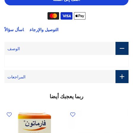
التوصيل والإرجاع
اسأل سؤالاً
الوصف
المراجعات
ربما يعجبك أيضا