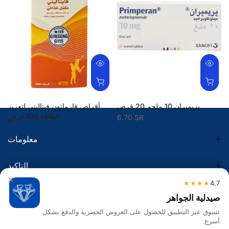
بريمبران 10 ملجم 20 قرص
أقراص فارماتون فيتاليتي لتعزيز
الطاقة 100 قرص
6.70 SR
129.90 SR
معلومات
التاكيد
×
★★★★
4.7
الضريبة
صيدلية الجواهر
تسوق عبر التطبيق للحصول على العروض الحصرية والدفع بشكل
تواصل معنا
أسرع