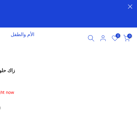
الأم والطفل
0
0
زاك حلوى
ght now