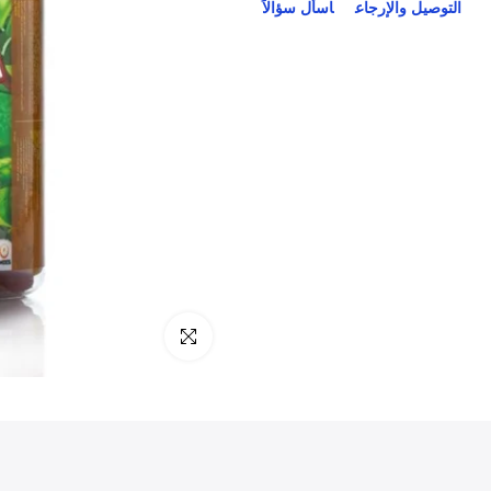
التوصيل والإرجاع
اسأل سؤالاً
انقر للتكبير