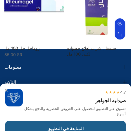
سيستال شراب لعلاج حصوات
روماجل جل 100 مل
الكلى 100 مل
85.00 SR
54.75 SR
معلومات
التاكيد
×
★★★★
4.7
الضريبة
صيدلية الجواهر
تسوق عبر التطبيق للحصول على العروض الحصرية والدفع بشكل
تواصل معنا
أسرع
Get in touch
المتابعة في التطبيق