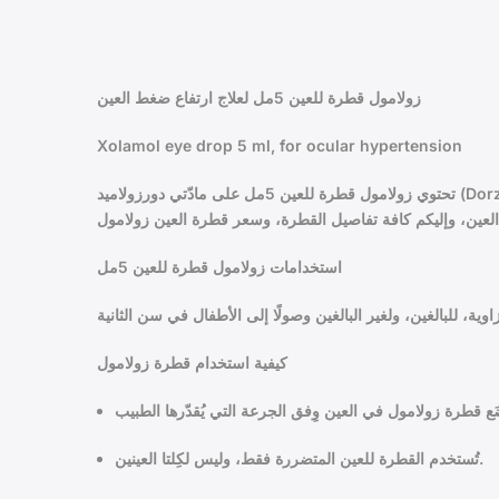
زولامول قطرة للعين 5مل لعلاج ارتفاع ضغط العين
Xolamol eye drop 5 ml, for ocular hypertension
تحتوي زولامول قطرة للعين 5مل على مادّتي دورزولاميد (Dorzolamide)، وتيمولول (Timolol)، وتنتمي المادة الأولى لمثبطات الكربونيك الأنهيداز، والثانية لحاصرات المستقبلات بيا، وتعملان سويًّا على
استخدامات زولامول قطرة للعين 5مل
كيفية استخدام قطرة زولامول
تُستخدم القطرة للعين المتضررة فقط، وليس لكِلتا العينين.