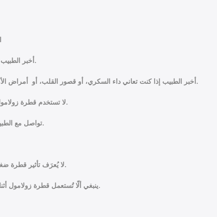
ا
أخبر الطبيب إذا كنت تعاني حساسيةً تجاه أي من محتويات قطرة زولامول.
أخبر الطبيب إذا كنت تعاني داء السكري، أو قصور القلب، أو أمراض الأوعية الدموية الطرفية، أو الاضطرابات النفسية، مثل: الاكتئاب.
لا تستخدم قطرة زولامول لضغط العين، إذا كنت تعاني مشكلة صحيّة بالجهاز التنفسي.
تواصل مع الطبيب أو الصيدلي إذا تعرّضت لمشكلة أثناء تناول قطرة زولامول.
لا يُعرَف تأثير قطرة ضغط العين زولامول على الجنين، إذا استخدمتها الأم أثناء الحمل.
ينبغي ألّا تُستعمل قطرة زولامول أثناء فترة الرضاعة؛ إذ تتسرّب محتوياتها عبر لبن الأم إلى الطفل.