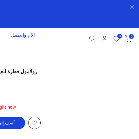
الأم والطفل
0
0
زولامول قطرة للعين 5مل لعلاج ارتفاع ضغط
ight now
أضف إلى