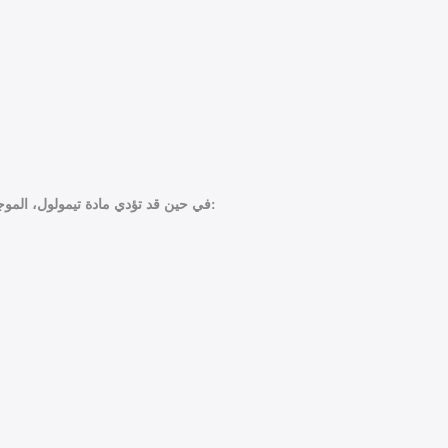
في حين قد تؤدي مادة تيمولول، الموجودة في زولامول قطرة للعين 5مل، إلى الأعراض الجانبية الآتية: