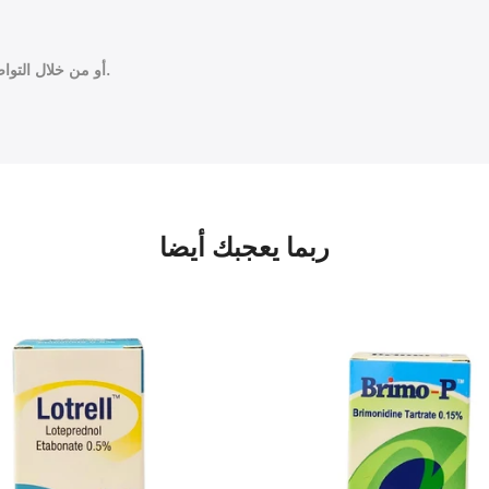
أو من خلال التواصل مع صيدلي صيدليات الجواهر على واتساب 0569072671.
ربما يعجبك أيضا