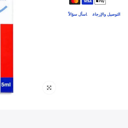
التوصيل والإرجاع
اسأل سؤالاً
انقر للتكبير