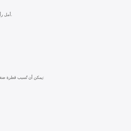
أمل رأسك للخلف قليلًا، واسحب الجفن السفلي للعين جِهة الأسفل.
يمكن أن تُسبب قطرة ضغط العين زولامول الأعراض الجانبية الآتية بسبب مادة دورزولاميد: