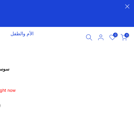
الأم والطفل
0
0
سوسكين
ight now