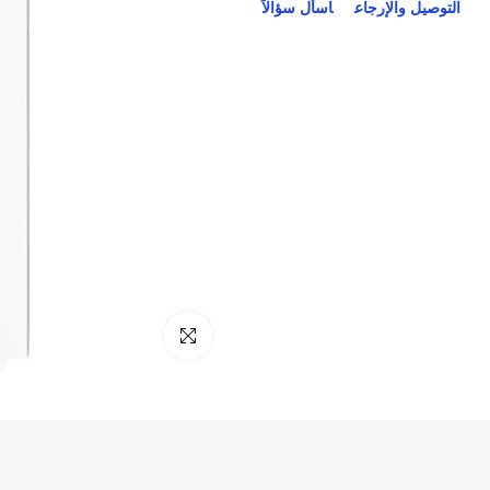
التوصيل والإرجاع
اسأل سؤالاً
انقر للتكبير