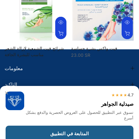
فيت واكس بشرة حساسة
شرائح فيت الشمعية لإزالة الشعر
مناسب للبشرة الجافة
23.00 SR
28.84 SR
معلومات
التاكيد
×
★★★★
4.7
الضريبة
صيدلية الجواهر
تسوق عبر التطبيق للحصول على العروض الحصرية والدفع بشكل
تواصل معنا
أسرع
Get in touch
المتابعة في التطبيق