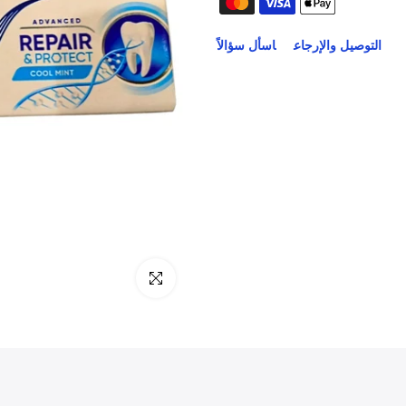
التوصيل والإرجاع
اسأل سؤالاً
انقر للتكبير