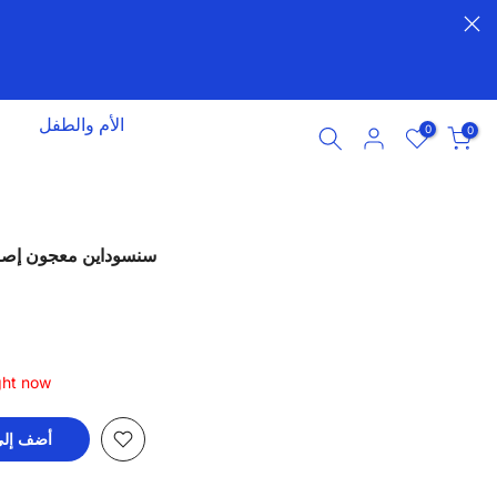
الأم والطفل
0
0
سنسوداين معجون إصلاح 
ight now
أضف إلى