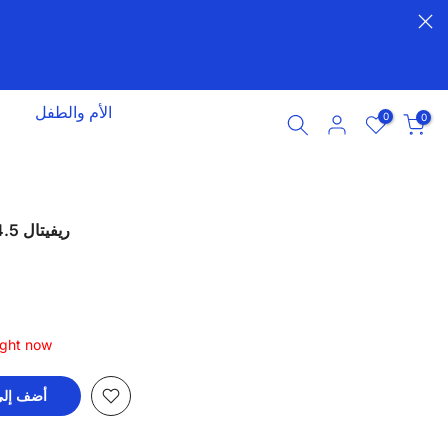
الأم والطفل
0
0
ريفيتال 4.5 مجم لتقوية الأعصاب 28 قرص
ight now
أضف إلى