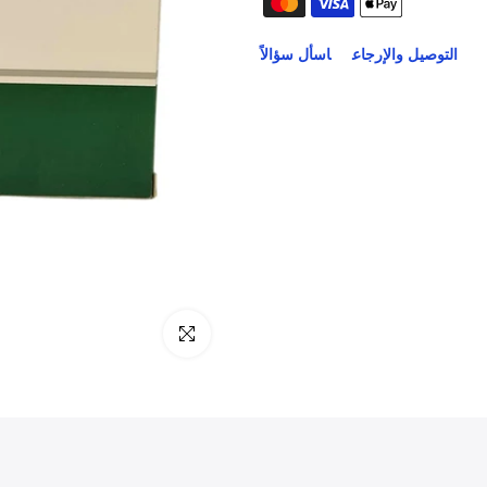
التوصيل والإرجاع
اسأل سؤالاً
انقر للتكبير