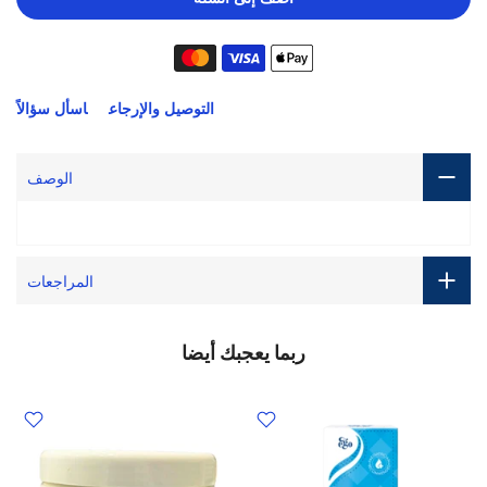
التوصيل والإرجاع
اسأل سؤالاً
الوصف
المراجعات
ربما يعجبك أيضا