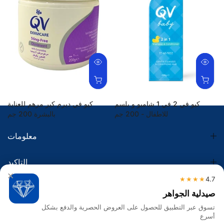
كيو في 2 في 1 شامبو و بلسم
كيو في ديرم كير مرهم للعناية
للاطفال - 200 جم
بالبشرة 200 جم
115.00 SR
48.30 SR
معلومات
التاكيد
×
★★★★
4.7
الضريبة
صيدلية الجواهر
تسوق عبر التطبيق للحصول على العروض الحصرية والدفع بشكل
تواصل معنا
أسرع