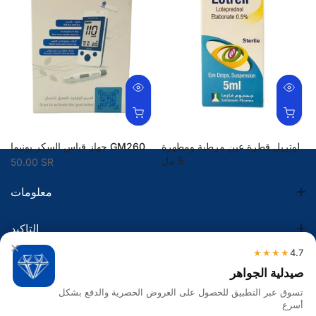
لوتريل قطرة عين مرطبة ومطهرة
جهاز قياس السكر بونيما GM260
5 مل
50.00 SR
44.00 SR
معلومات
التاكيد
×
★★★★
4.7
الضريبة
صيدلية الجواهر
تسوق عبر التطبيق للحصول على العروض الحصرية والدفع بشكل
تواصل معنا
أسرع