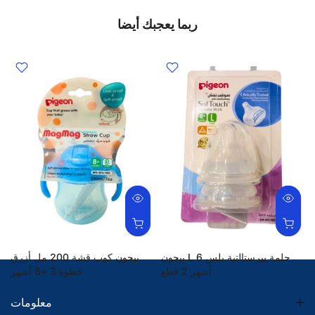
ربما يعجبك أيضا
بيجون L حلمة بيرستالتية بلس 6
بيجون كوب قشة 200 مل أزرق
أشهر 2 قطع
خطوة 3 +8 أشهر
72.99 SR
36.80 SR
معلومات