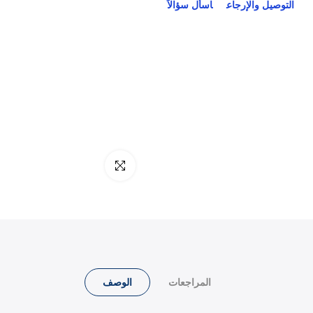
التوصيل والإرجاع
اسأل سؤالاً
انقر للتكبير
المراجعات
الوصف