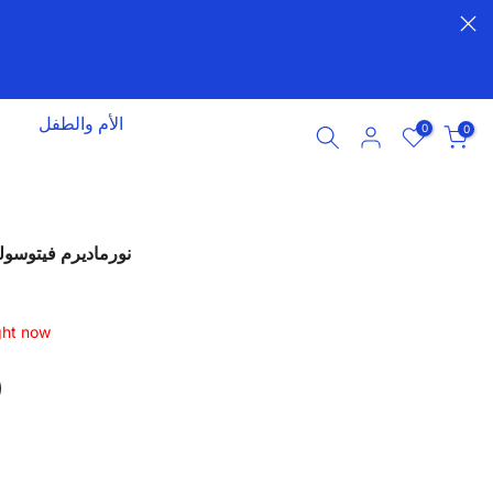
الأم والطفل
0
0
نورماديرم فيتوسوليوشن 
ght now