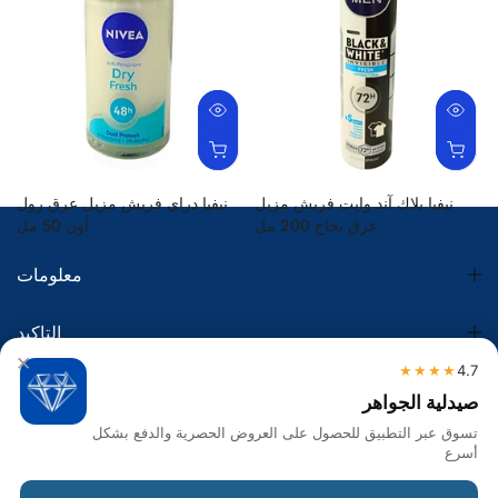
نيفيا بلاك آند وايت فريش مزيل
نيفيا دراي فريش مزيل عرق رول
عرق بخاخ 200 مل
أون 50 مل
24.00 SR
18.00 SR
34.81 SR
26.11 SR
معلومات
التاكيد
×
★★★★
4.7
الضريبة
صيدلية الجواهر
تسوق عبر التطبيق للحصول على العروض الحصرية والدفع بشكل
تواصل معنا
أسرع