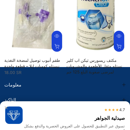
مكثف ريسورس ثيكن اب كلير
طقم أنبوب توصيل لمضخة التغذية
نستله مثقل للأطعمة والمشروبات
نيستله كومبات إيلا – قطعة واحدة
لمرضى صعوبة البلع 125 جم
18.00 SR
50.00 SR
معلومات
التاكيد
×
★★★★
4.7
الضريبة
صيدلية الجواهر
تسوق عبر التطبيق للحصول على العروض الحصرية والدفع بشكل
تواصل معنا