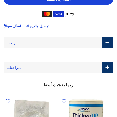
التوصيل والإرجاع
اسأل سؤالاً
الوصف
المراجعات
ربما يعجبك أيضا