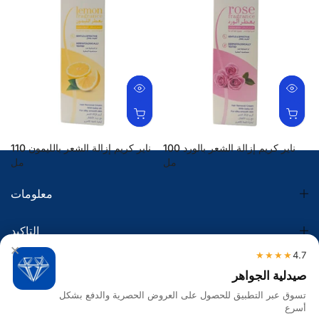
ناير كريم إزالة الشعر بالورد 100
ناير كريم إزالة الشعر بالليمون 110
مل
مل
22.00 SR
22.00 SR
معلومات
التاكيد
×
★★★★
4.7
الضريبة
صيدلية الجواهر
تسوق عبر التطبيق للحصول على العروض الحصرية والدفع بشكل
تواصل معنا
أسرع