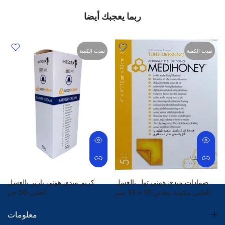
ربما يعجبك أيضا
نفدت الكمية
نفدت الكمية
ضمادات ميدي هوني تول بالعسل
كريم ميدي هوني بارير بالعسل
الطبي مكونة مقاس 10 × 10 سم
الطبي 50 جم
79.50 SR
330.00 SR
معلومات