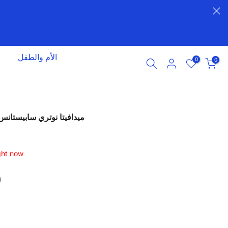
الأم والطفل
0
0
ميدافيتا نوتري سابيستانس س
ght now