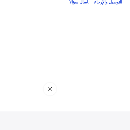
التوصيل والإرجاع
اسأل سؤالاً
انقر للتكبير