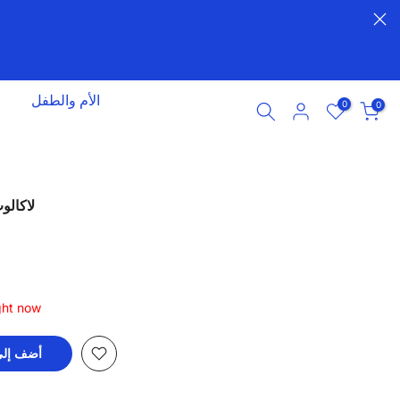
الأم والطفل
0
0
لاكالو
ight now
أضف إلى