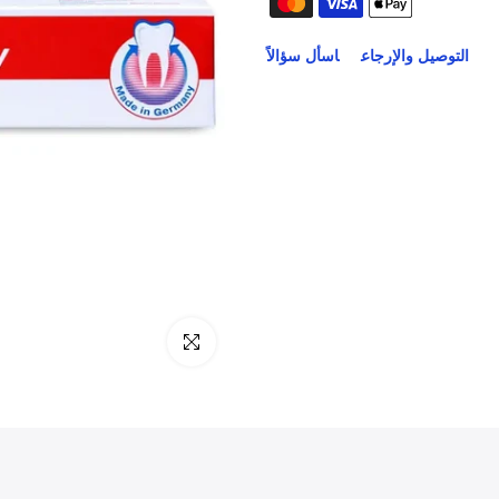
التوصيل والإرجاع
اسأل سؤالاً
انقر للتكبير