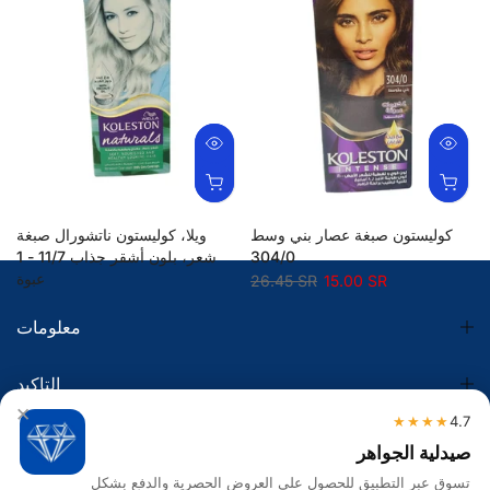
كوليستون صبغة عصار بني وسط
ويلا، كوليستون ناتشورال صبغة
304/0
شعر، بلون أشقر جذاب 11/7 - 1
عبوة
26.45 SR
15.00 SR
25.30 SR
15.00 SR
معلومات
التاكيد
×
★★★★
4.7
الضريبة
صيدلية الجواهر
تسوق عبر التطبيق للحصول على العروض الحصرية والدفع بشكل