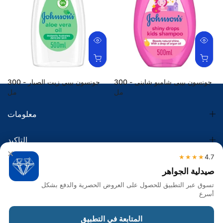
جونسون بيبى شامبو شاينى - 300
جونسون بيبي زيت الصبار - 300
مل
مل
36.00 SR
34.99 SR
معلومات
التاكيد
×
★★★★
4.7
الضريبة
صيدلية الجواهر
تسوق عبر التطبيق للحصول على العروض الحصرية والدفع بشكل
تواصل معنا
أسرع
Get in touch
المتابعة في التطبيق