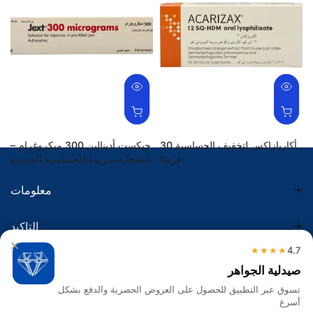
أكاريازاكس لتخفيف الحساسية 30
جِيكست أدينالين 300 ميكروغرام –
قرصًا
استجابة سريعة للحساسية الشديدة
363.00 SR
323.30 SR
معلومات
التاكيد
×
★★★★
4.7
الضريبة
صيدلية الجواهر
تسوق عبر التطبيق للحصول على العروض الحصرية والدفع بشكل
تواصل معنا
أسرع