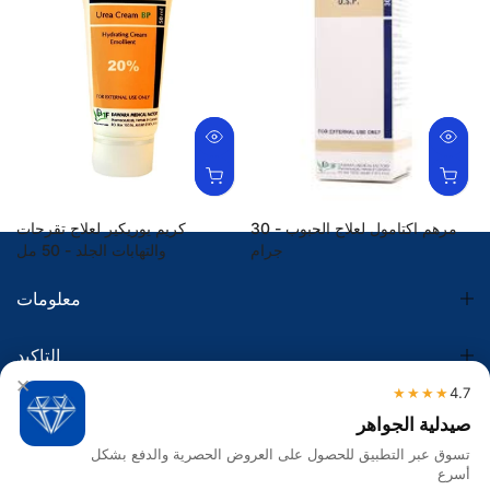
مرهم اكتامول لعلاج الحبوب - 30
كريم يوريكير لعلاج تقرحات
جرام
والتهابات الجلد - 50 مل
42.00 SR
15.40 SR
معلومات
التاكيد
×
★★★★
4.7
الضريبة
صيدلية الجواهر
تسوق عبر التطبيق للحصول على العروض الحصرية والدفع بشكل
تواصل معنا
أسرع