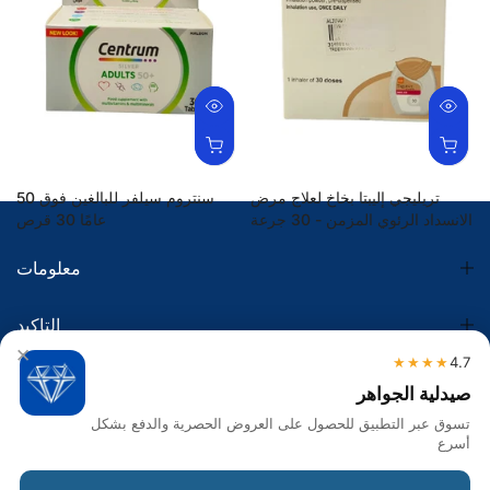
تريليجي إليبتا بخاخ لعلاج مرض
سنتروم سيلفر للبالغين فوق 50
الانسداد الرئوي المزمن - 30 جرعة
عامًا 30 قرص
34.39 SR
236.80 SR
معلومات
التاكيد
×
★★★★
4.7
الضريبة
صيدلية الجواهر
تسوق عبر التطبيق للحصول على العروض الحصرية والدفع بشكل
تواصل معنا
أسرع