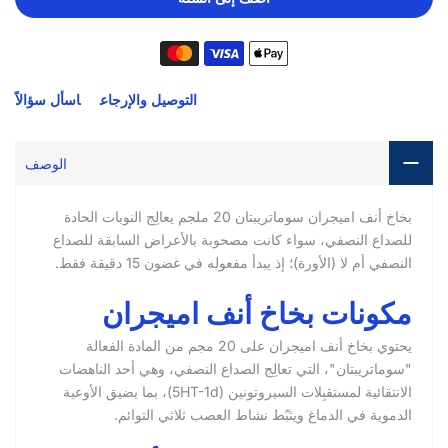
التوصيل والإرجاع
اسأل سؤالاً
الوصف
بخاخ أنف اميجران سوماتريبتان 20 ملجم يعالِج النوبات الحادة
للصداع النصفي، سواء كانت مصحوبة بالأعراض السابقة للصداع
النصفي أم لا (الأورة)؛ إذ يبدأ مفعوله في غضون 15 دقيقة فقط.
مكونات بخاخ أنف اميجران
يحتوي بخاخ أنف اميجران على 20 مجم من المادة الفعالة
"سوماتريبتان"، التي تعالِج الصداع النصفي، وهي أحد الناهضات
الانتقائية لمستقبِلات السيروتونين (5HT-1d)، بما يضيق الأوعية
الدموية في الدماغ ويثبّط نشاط العصب ثلاثي التوائم.