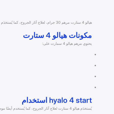
هيالو 4 ستارت مرهم 30 جرام، لعلاج آثار الجروح، كما يُستخدَم للقرح المزمنة، مثل قرح الفراش، وقرح السكري؛ إذ يعزّز الشفاء الطبيعي للجروح.
مكونات هيالو 4 ستارت
يحتوي مرهم هيالو 4 سمارت على:
hyalo 4 start استخدام
يُستخدَم هيالو 4 ستارت لعلاج آثار الجروح، كما يُستخدم أيضًا موضعيًا في القرح المزمن، مثل: