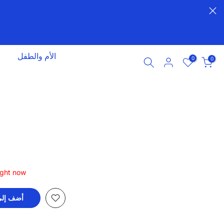
الأم والطفل
0
0
ight now
أضف إلى