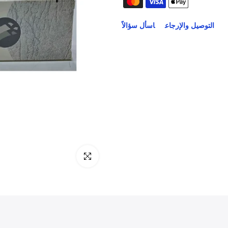
التوصيل والإرجاع
اسأل سؤالاً
انقر للتكبير