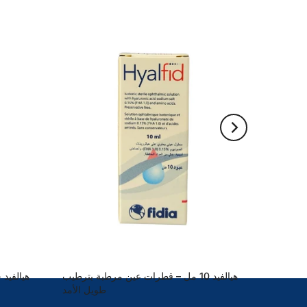
هيالفيد 10 مل – قطرات عين مرطبة بترطيب
طويل الأمد
42.00 SR