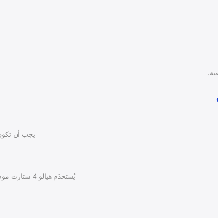
يجب أن تكون 
يُستخدَم هيالو 4 ستارت موضعيًا على الجرح مرة واحدة يوميًا، أو حسب توجيهات الطبيب.