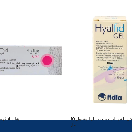
هيالفيد جل للعين لترطيب طويل المفعول 10
هيالو 4 كريم 25 جرام
مل
42.00 SR