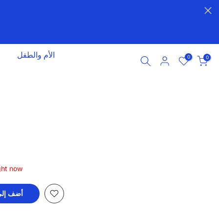
الأم والطفل
0
0
ght now
أضف إلى