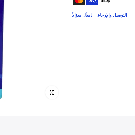
التوصيل والإرجاع
اسأل سؤالاً
انقر للتكبير