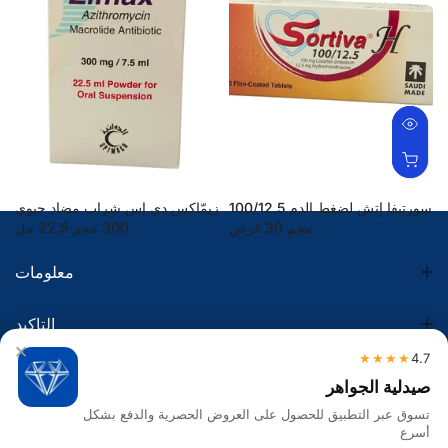
سورتيفا إتش لضغط الدم 100/12.5
زيمّاكس دي إس شراب مضاد حيوي
مجم 30 قرص
300 مجم 22.5 مل
33.70 SR
48.20 SR
معلومات
التاكيد
×
★★★★
4.7
الضريبة
صيدلية الجواهر
تسوق عبر التطبيق للحصول على العروض الحصرية والدفع بشكل
تواصل معنا
أسرع