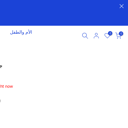
الأم والطفل
0
0
جلاف
ight now