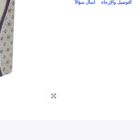
التوصيل والإرجاع
اسأل سؤالاً
انقر للتكبير