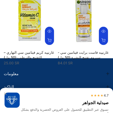
غارنييه فاست برايت فيتامين سي -
غارنييه كريم فيتامين سي النهاري –
سيروم تفتيح البشرة (50 مل)
للتفتيح والترطيب (50 مل)
25.00 SR
84.01 SR
معلومات
التاكيد
×
★★★★
4.7
الضريبة
صيدلية الجواهر
تسوق عبر التطبيق للحصول على العروض الحصرية والدفع بشكل
تواصل معنا