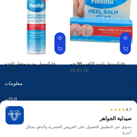
فليكسيتول بلسم الكعب 56 جم
فليكستول بودره معطر للقدم
اسبراي
59.80 SR
74.75 SR
معلومات
التاكيد
×
★★★★
4.7
الضريبة
صيدلية الجواهر
تسوق عبر التطبيق للحصول على العروض الحصرية والدفع بشكل
تواصل معنا
أسرع