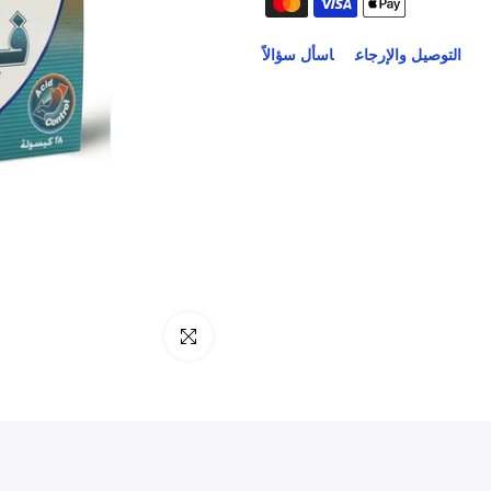
التوصيل والإرجاع
اسأل سؤالاً
انقر للتكبير