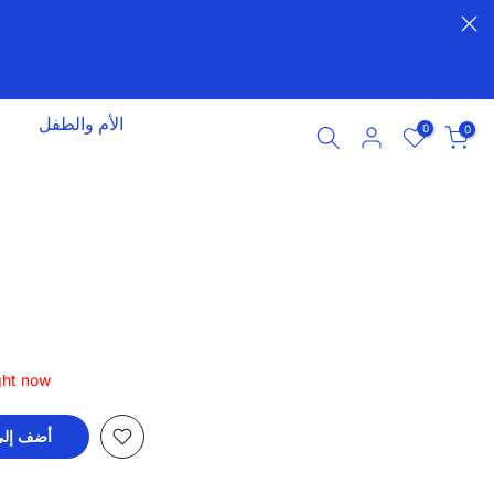
الأم والطفل
0
0
ght now
أضف إلى