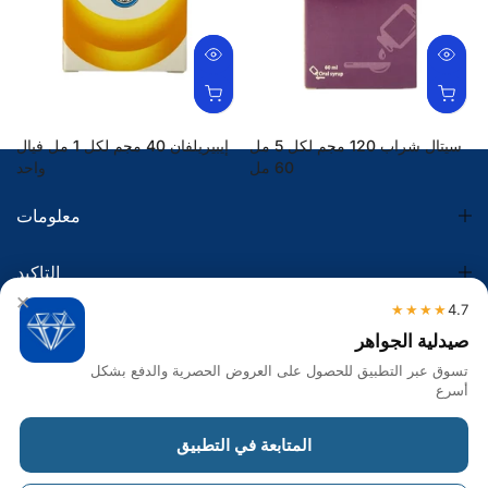
سيتال شراب 120 مجم لكل 5 مل
إيبيريلفان 40 مجم لكل 1 مل فيال
60 مل
واحد
17.90 SR
3.50 SR
معلومات
التاكيد
×
★★★★
4.7
الضريبة
صيدلية الجواهر
تسوق عبر التطبيق للحصول على العروض الحصرية والدفع بشكل
تواصل معنا
أسرع
Get in touch
المتابعة في التطبيق