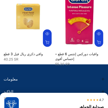
واقيات دوركس إنتنس 6 قطع –
واقي ذكري ريال فيل 3 قطع
إحساس أقوى
40.25 SR
55.20 SR
معلومات
التاكيد
×
★★★★
4.7
الضريبة
صيدلية الجواهر