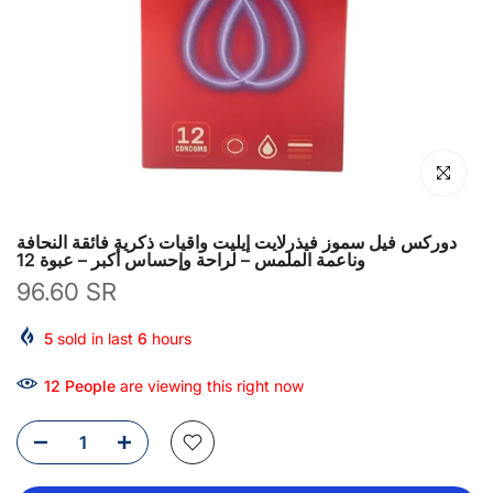
انقر للتكبير
دوركس فيل سموز فيذرلايت إيليت واقيات ذكرية فائقة النحافة
وناعمة الملمس – لراحة وإحساس أكبر – عبوة 12
96.60 SR
5
sold in last
6
hours
12
People
are viewing this right now