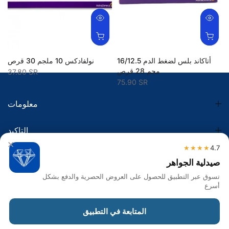
أتاكاند بلس لضغط الدم 16/12.5
نولفادكس 10 ملجم 30 قرص
مجم 28 قرص
37.80 SR
75.90 SR
معلومات
التاكيد
×
★★★★
4.7
الضريبة
صيدلية الجواهر
تسوق عبر التطبيق للحصول على العروض الحصرية والدفع بشكل
تواصل معنا
أسرع
Get in touch
المتابعة في التطبيق