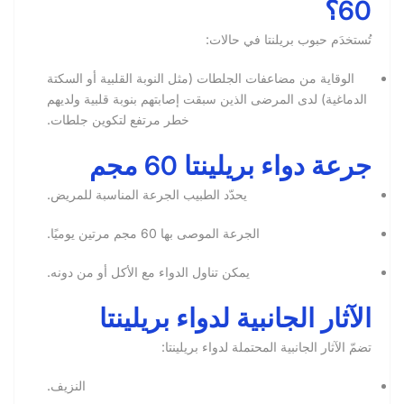
60؟
تُستخدَم حبوب بريلنتا في حالات:
الوقاية من مضاعفات الجلطات (مثل النوبة القلبية أو السكتة
الدماغية) لدى المرضى الذين سبقت إصابتهم بنوبة قلبية ولديهم
خطر مرتفع لتكوين جلطات.
جرعة دواء بريلينتا 60 مجم
يحدّد الطبيب الجرعة المناسبة للمريض.
الجرعة الموصى بها 60 مجم مرتين يوميًا.
يمكن تناول الدواء مع الأكل أو من دونه.
الآثار الجانبية لدواء بريلينتا
تضمّ الآثار الجانبية المحتملة لدواء بريلينتا:
النزيف.