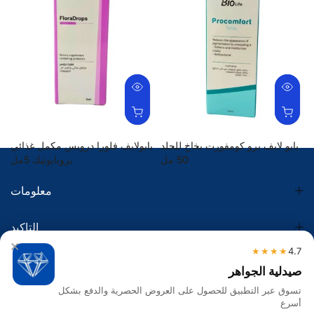
بايو لايف برو كومفورت بخاخ للجلد
بايولايف فلورا دروبس مكمل غذائي
50 مل
بروبايوتيك 5مل
69.00 SR
74.75 SR
معلومات
التاكيد
×
★★★★
4.7
الضريبة
صيدلية الجواهر
تسوق عبر التطبيق للحصول على العروض الحصرية والدفع بشكل
تواصل معنا
أسرع