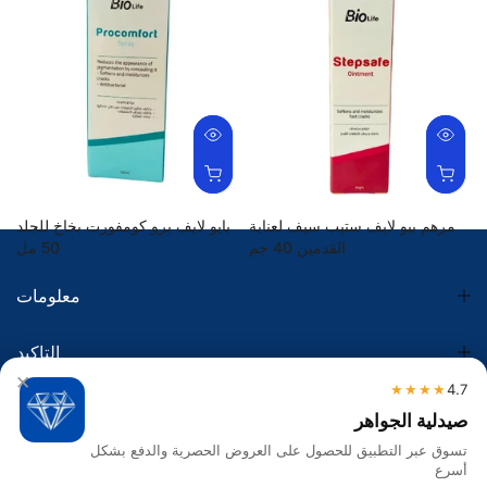
مرهم بيو لايف ستيب سيف لعناية
بايو لايف برو كومفورت بخاخ للجلد
القدمين 40 جم
50 مل
74.75 SR
74.75 SR
معلومات
التاكيد
×
★★★★
4.7
الضريبة
صيدلية الجواهر
تسوق عبر التطبيق للحصول على العروض الحصرية والدفع بشكل
تواصل معنا
أسرع