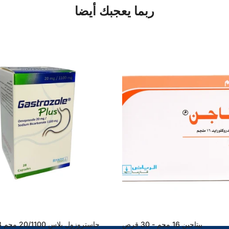
ربما يعجبك أيضا
بيتاجين 16 مجم - 30 قرص
جاستروزول بلاس 20/1100 مجم 28 كبسولة