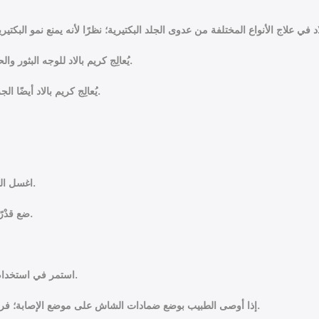
يُعالِج كريم بالاد للوجه البثور والحبوب، والدمامل، الناتجة عن العدوى البكتيرية، بالوجه والرقبة.
يُعالِج كريم بالاد أيضًا الجروح المُصابة بالعدوى، وكذلك عدوى الجروح لمرضى السكري.
اغسل المنطقة المصابة - إن أمكّن - ثُم جفِّفها جيّدًا، قبل وضع الكريم.
ضع قدْرًا يسيرًا من كريم بالاد حمض الفيوسيديك على منطقة العدوى.
استمر في استخدام الكريم لمدة 7-14 يومًا على التوالي، وِفق إرشادات الطبيب.
إذا أوصى الطبيب بوضع ضمادات الشاش على موضع الإصابة؛ فربما يوجِّهُك أيضًا لاستخدام كريم بالاد مرة أو مرتين فقط يوميًّا.