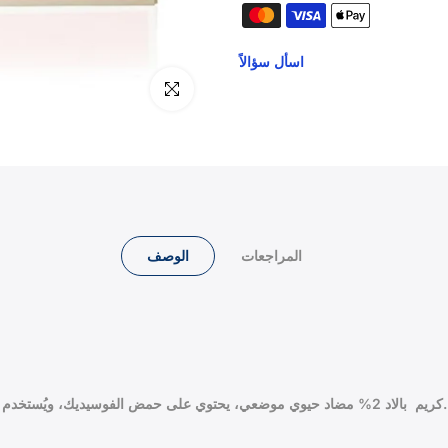
اسأل سؤالاً
انقر للتكبير
المراجعات
الوصف
كريم بالاد 2% مضاد حيوي موضعي، يحتوي على حمض الفوسيديك، ويُستخدم في علاج عدوى الجلد البكتيريّة، ويُقدّر مُحتوى العبوة بـ 15 جرامًا.