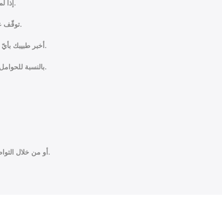
إذا لم تتحسن حالتك مع استخدام بالاد كريم؛ راجع طبيبك الشخصي.
توقّف عن استخدام كريم بالاد عند ملاحظة أعراض جانبية غير طبيعية.
أخبر طبيبك بأيّ دواءٍ آخر تستخدمه، لمعرفة مدى تأثيره على كفاءة كريم بالاد.
بالنسبة للحوامل والمُرضِعات، ننصح بمراجعة الطبيب قبل استخدام كريم بالاد.
أو من خلال التواصل مع صيدلي صيدليات الجواهر على واتساب 0569072671.