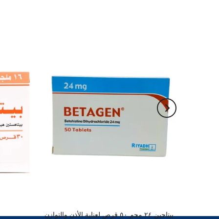
بيتاجين ٢٤ مجم ٥٠ قرص لعناية الأذن والتوازن