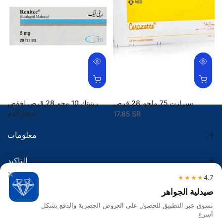
سيرازت 75 ملجم 28 قرص
رينيتك 10 مجم 28 قرص لخفض
ضغط الدم
17.85 SR
45.20 SR
معلومات
التاكيد
×
★★★★
4.7
الضريبة
صيدلية الجواهر
تسوق عبر التطبيق للحصول على العروض الحصرية والدفع بشكل
تواصل معنا
أسرع