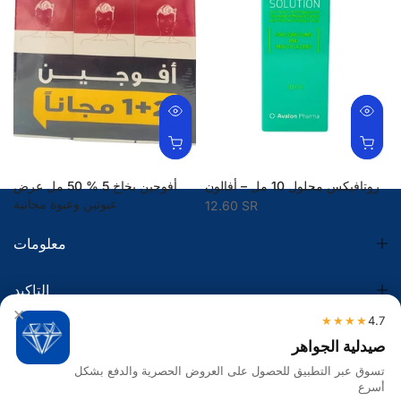
روتافيكس محلول 10 مل – أفالون
أفوجين بخاخ 5 % 50 مل عرض
عبوتين وعبوة مجانية
12.60 SR
132.00 SR
معلومات
التاكيد
×
★★★★
4.7
الضريبة
صيدلية الجواهر
تسوق عبر التطبيق للحصول على العروض الحصرية والدفع بشكل
تواصل معنا
أسرع