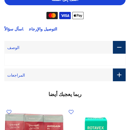
التوصيل والإرجاع
اسأل سؤالاً
الوصف
المراجعات
ربما يعجبك أيضا