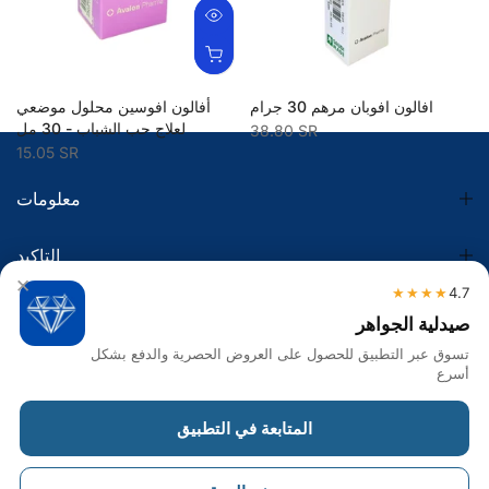
افالون افوبان مرهم 30 جرام
أفالون افوسين محلول موضعي
ا
لعلاج حب الشباب - 30 مل
38.80 SR
15.05 SR
معلومات
التاكيد
×
★★★★
4.7
الضريبة
صيدلية الجواهر
تسوق عبر التطبيق للحصول على العروض الحصرية والدفع بشكل
تواصل معنا
أسرع
Get in touch
المتابعة في التطبيق