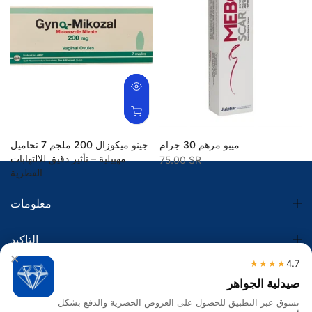
ميبو مرهم 30 جرام
جينو ميكوزال 200 ملجم 7 تحاميل
مهبيلية – تأثير دقيق للالتهابات
75.00 SR
الفطرية
21.95 SR
معلومات
التاكيد
×
★★★★
4.7
الضريبة
صيدلية الجواهر
تسوق عبر التطبيق للحصول على العروض الحصرية والدفع بشكل
تواصل معنا