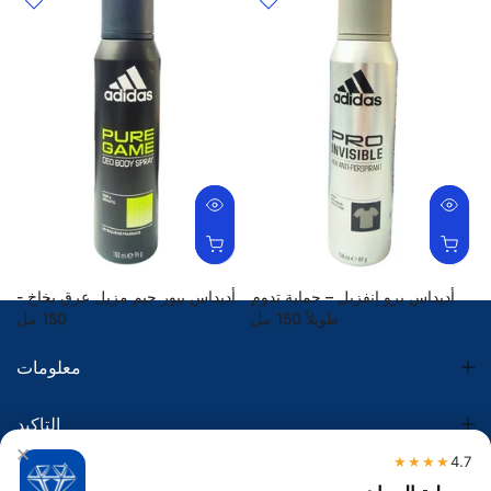
أديداس برو إنفزبل – حماية تدوم
أديداس بيور جيم مزيل عرق بخاخ -
طويلاً 150 مل
150 مل
23.00 SR
21.85 SR
معلومات
التاكيد
×
★★★★
4.7
الضريبة