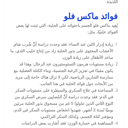
اللذيذة.
فوائد ماكس فلو
يُفِيد ماكس فلو الجسم باحتوائه على الحلبة، التي ثبتت لها بعض
الفوائد علميًا، مثل:
زيادة إدرار اللبن عند النساء: فقد وجدت دراسة أنَّ شُرب شاي
الأعشاب المحتوى على بذور الحلبة زاد من إنتاج حليب الثدي، ما
ساعد الأطفال على زيادة الوزن.
زيادة مستويات هرمون التستوستيرون عند الرجال: وهذا قد
يكون مفيدًا في تعزيز الرغبة الجنسية، وبناء الكتلة العضلية مع
ممارسة التمارين الرياضية، لكن لا تزال هناك حاجة إلى مزيد
من الأبحاث حول فوائد الحلبة في هذا الجانب.
المساعدة في علاج السكري والسيطرة على مستويات السكر
في الدم: فقد وجدت دراسة أنَّ المُصابِين بمرض السكري من
النوع الثاني الذين تناولوا 5 غم من مسحوق بذور الحلبة مرتين
يوميًا لمدة 2 أشهر، شهدوا انخفاض مستويات السكر في الدم،
ومؤشر كتلة الجسم، وكذلك السكر التراكمي.
المساهمة في خسارة الوزن: فقد أشارت بعض الدراسات