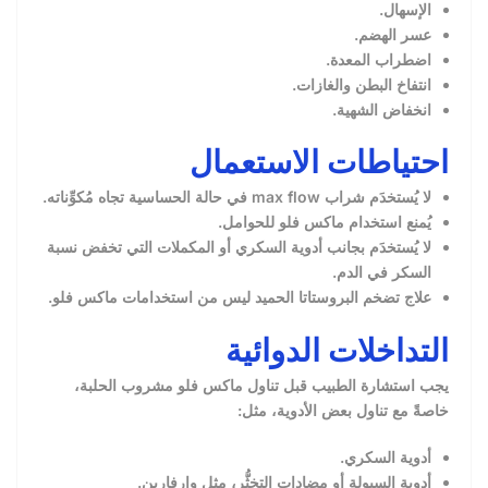
الإسهال.
عسر الهضم.
اضطراب المعدة.
انتفاخ البطن والغازات.
انخفاض الشهية.
احتياطات الاستعمال
لا يُستخدَم شراب max flow في حالة الحساسية تجاه مُكوِّناته.
يُمنع استخدام ماكس فلو للحوامل.
لا يُستخدَم بجانب أدوية السكري أو المكملات التي تخفض نسبة
السكر في الدم.
علاج تضخم البروستاتا الحميد ليس من استخدامات ماكس فلو.
التداخلات الدوائية
يجب استشارة الطبيب قبل تناول ماكس فلو مشروب الحلبة،
خاصةً مع تناول بعض الأدوية، مثل:
أدوية السكري.
أدوية السيولة أو مضادات التخثُّر، مثل وارفارين.